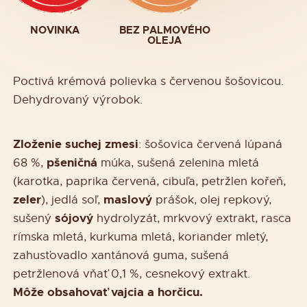
NOVINKA
BEZ PALMOVÉHO
OLEJA
Poctivá krémová polievka s červenou šošovicou.
Dehydrovaný výrobok.
Zloženie suchej zmesi
: šošovica červená lúpaná
pšeničná
68 %,
múka, sušená zelenina mletá
(karotka, paprika červená, cibuľa, petržlen kořeň,
zeler
maslový
), jedlá soľ,
prášok, olej repkový,
sójový
sušený
hydrolyzát, mrkvový extrakt, rasca
rímska mletá, kurkuma mletá, koriander mletý,
zahusťovadlo xantánová guma, sušená
petržlenová vňať 0,1 %, cesnekový extrakt.
Môže obsahovať vajcia a horčicu.