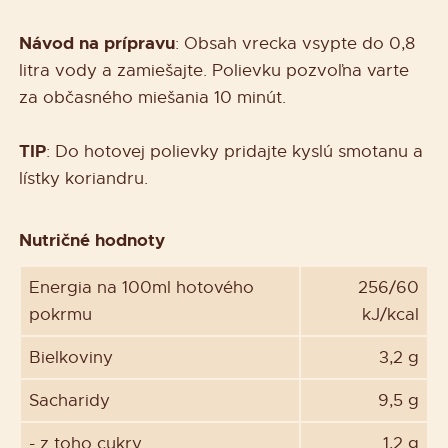
Návod na prípravu
: Obsah vrecka vsypte do 0,8
litra vody a zamiešajte. Polievku pozvoľna varte
za občasného miešania 10 minút.
TIP
: Do hotovej polievky pridajte kyslú smotanu a
lístky koriandru.
Nutričné hodnoty
Energia na 100ml hotového
256/60
pokrmu
kJ/kcal
Bielkoviny
3,2 g
Sacharidy
9,5 g
- z toho cukry
1,2 g