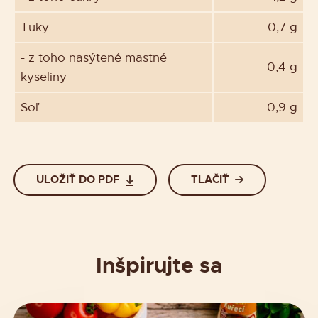
Tuky
0,7 g
- z toho nasýtené mastné
0,4 g
kyseliny
Soľ
0,9 g
ULOŽIŤ DO PDF
TLAČIŤ
Inšpirujte sa