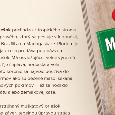
iešok
pochádza z tropického stromu
ravého, ktorý sa pestuje v Indonézii,
, Brazílii a na Madagaskare. Plodom je
j jadro sa predáva pod názvom
ešok. Má osviežujúcu, veľmi výraznú
ť je štipľavá, horkastá a veľmi
to korenie sa najviac používa do
rmov ako sú pečené mäso, sekaná,
nových pokrmov. Tiež sa hodí do
átu alebo zemiakovej kaše.
astrúhaný muškátový oriešok
na záver, tepelnou úpravou stráca