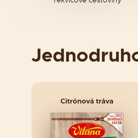
Tekvicové cestoviny
Jednodruh
Citrónová tráva