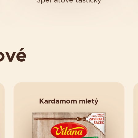
Špenátové taštičky
ové
Kardamom mletý