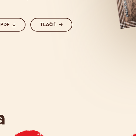
 PDF
TLAČIŤ
a