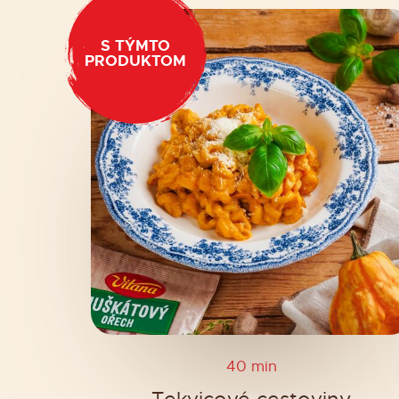
S TÝMTO
PRODUKTOM
40 min