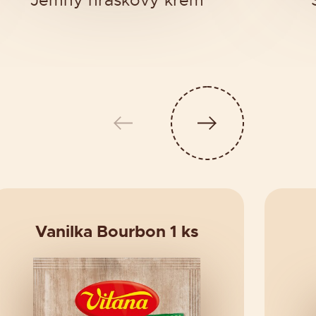
Jemný hráškový krém
Vanilka Bourbon 1 ks