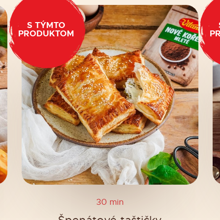
S TÝMTO
PRODUKTOM
P
30 min