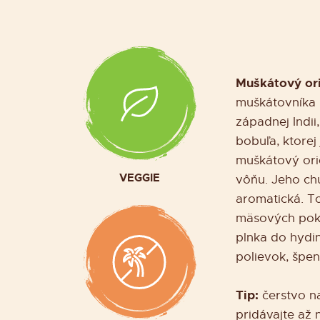
Muškátový or
muškátovníka p
západnej Indii
bobuľa, ktore
muškátový ori
VEGGIE
vôňu. Jeho chu
aromatická. To
mäsových pok
plnka do hydi
polievok, špen
Tip:
čerstvo n
pridávajte až 