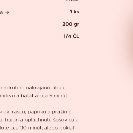
1 ks
na
200 gr
1/4 ČL
 nadrobno nakrájanú cibuľu.
mrkvu a batát a cca 5 minút
nak, rascu, papriku a pražíme
u, bujón a opláchnutú šošovicu a
lote cca 30 minút, alebo pokiaľ