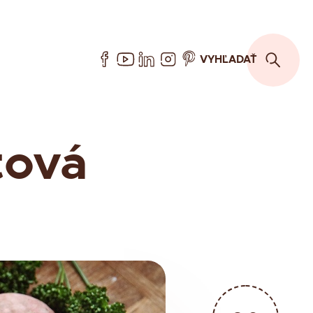
VYHĽADAŤ
tová