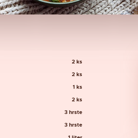
2 ks
2 ks
1 ks
2 ks
3 hrste
3 hrste
1 liter