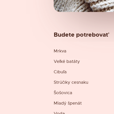
Budete potrebovať
Mrkva
Veľké batáty
Cibuľa
Strúčiky cesnaku
Šošovica
Mladý špenát
Voda