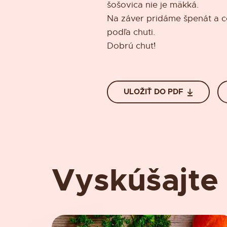
šošovica nie je mäkká.
Na záver pridáme špenát a c
podľa chuti.
Dobrú chuť!
ULOŽIŤ DO PDF
Vyskúšajte 