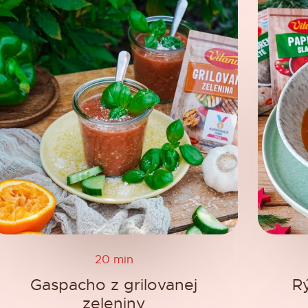
20 min
Gaspacho z grilovanej
Rý
zeleniny