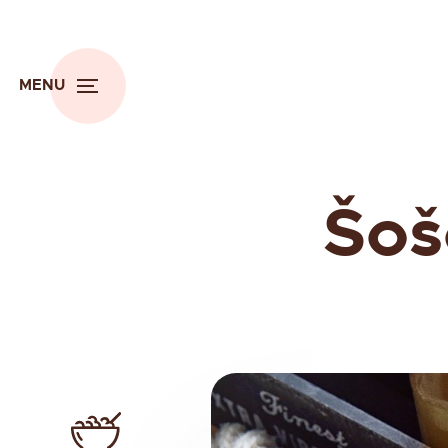
MENU
Šoš