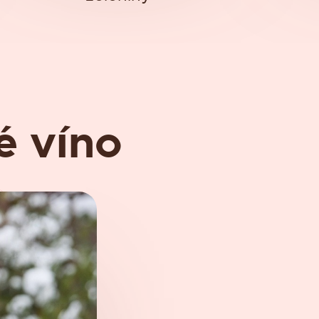
é víno