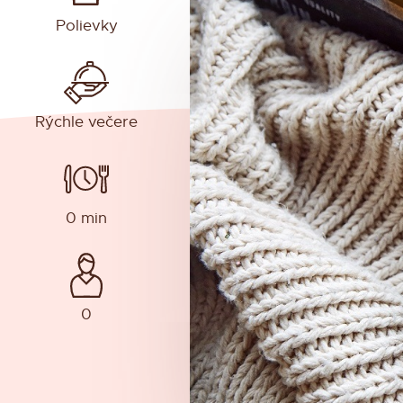
Polievky
Rýchle večere
0 min
0