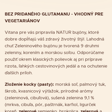
BEZ PRIDANÉHO GLUTAMANU - VHODNÝ PRE
VEGETARIÁNOV
Vitana pre vás pripravila NATUR bujóny, ktoré
dobre dopĺňajú váš zdravý životný štýl. Lahodná
chuť Zeleninového bujónu je tvorená 9 druhmi
zeleniny, korením a morskou soľou. Odporúčame
použiť okrem klasických polievok aj pri príprave
rizota, ľahkých cestovinových jedál a na ochutenie
ďalších príloh.
Zloženie kocky (pasty):
morská soľ, palmový tuk,
škrob, kvasnicový výťažok, prírodné arómy
(zeleninová, cibuľová), sušená zelenina 9,1 %
(mrkva, cibuľa, pór, paštrnák, karfiol, ligurček
zelerové
zelerová
koreň,
semienko, brokolica,
a