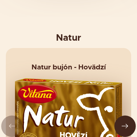
Natur
Natur bujón - Hovädzí