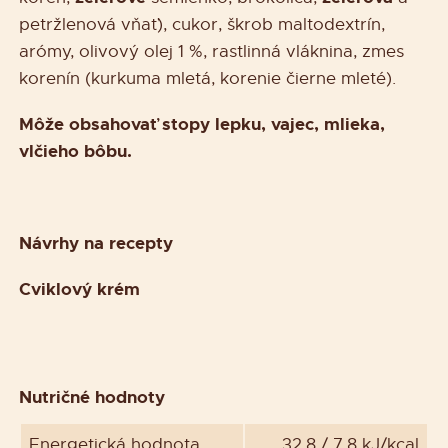
petržlenová vňať), cukor, škrob maltodextrín,
arómy, olivový olej 1 %, rastlinná vláknina, zmes
korenín (kurkuma mletá, korenie čierne mleté).
Môže obsahovať stopy lepku, vajec, mlieka,
vlčieho bôbu.
Návrhy na recepty
Cviklový krém
Nutričné hodnoty
Energetická hodnota
32,8 / 7,8 kJ/kcal