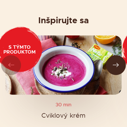
Inšpirujte sa
S TÝMTO
PRODUKTOM
30 min
Cviklový krém