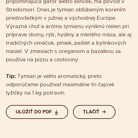
pripomínajúca gáfor alebo klinček, má pôvod v
Stredomorí. Dnes je tymian obľúbeným korením
predovšetkým v južnej a východnej Európe.
Výrazná chuť a aróma tymianu vyniknú nielen pri
príprave diviny, rýb, hydiny a mletého mäsa, ale aj
tradičných omáčok, plniek, paštét a bylinkových
masiel. V zmesiach s oreganom a bazalkou sa
používa na pizzu a cestoviny.
Tip:
Tymian je veľmi aromatický, preto
odporúčame používať maximálne tri čajové
lyžičky na 1 kg potravín.
ULOŽIŤ DO PDF
TLAČIŤ