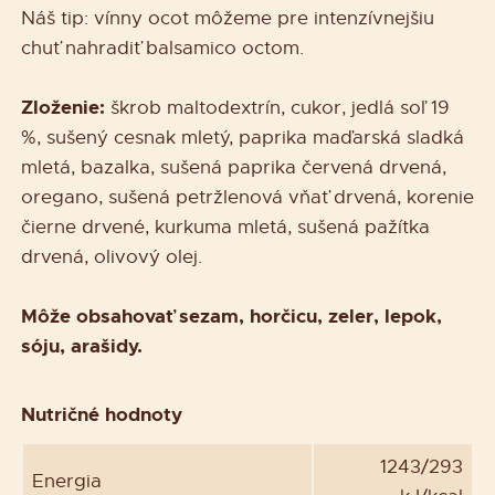
Náš tip: vínny ocot môžeme pre intenzívnejšiu
chuť nahradiť balsamico octom.
Zloženie:
škrob maltodextrín, cukor, jedlá soľ 19
%, sušený cesnak mletý, paprika maďarská sladká
mletá, bazalka, sušená paprika červená drvená,
oregano, sušená petržlenová vňať drvená, korenie
čierne drvené, kurkuma mletá, sušená pažítka
drvená, olivový olej.
Môže obsahovať sezam, horčicu, zeler, lepok,
sóju, arašidy.
Nutričné hodnoty
1243/293
Energia