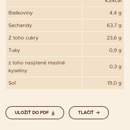
kJ/kcal
Bielkoviny
4,4 g
Sacharidy
63,7 g
Z toho cukry
23,6 g
Tuky
0,9 g
z toho nasýtené mastné
0,3 g
kyseliny
Soľ
19,0 g
ULOŽIŤ DO PDF
TLAČIŤ