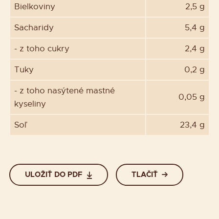
Bielkoviny
2,5 g
Sacharidy
5,4 g
- z toho cukry
2,4 g
Tuky
0,2 g
- z toho nasýtené mastné
0,05 g
kyseliny
Soľ
23,4 g
ULOŽIŤ DO PDF
TLAČIŤ