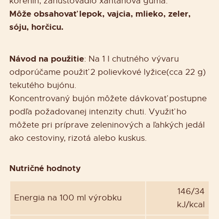
korenín, zahusťovadlo xantánová guma.
Môže obsahovať lepok, vajcia, mlieko, zeler,
sóju, horčicu.
Návod na použitie
: Na 1 l chutného vývaru
odporúčame použiť 2 polievkové lyžice(cca 22 g)
tekutého bujónu.
Koncentrovaný bujón môžete dávkovať postupne
podľa požadovanej intenzity chuti. Využiť ho
môžete pri príprave zeleninových a ľahkých jedál
ako cestoviny, rizotá alebo kuskus.
Nutričné hodnoty
146/34
Energia na 100 ml výrobku
kJ/kcal