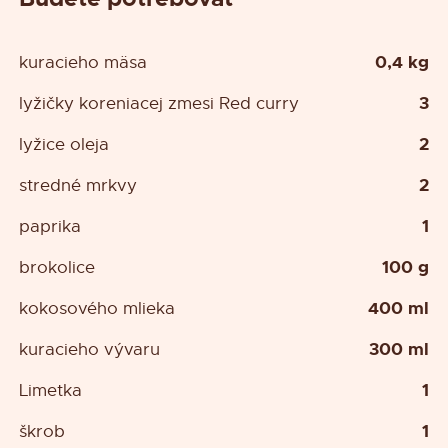
0,4 kg
kuracieho mäsa
3
lyžičky koreniacej zmesi Red curry
2
lyžice oleja
2
stredné mrkvy
1
paprika
100 g
brokolice
400 ml
kokosového mlieka
300 ml
kuracieho vývaru
1
Limetka
1
škrob