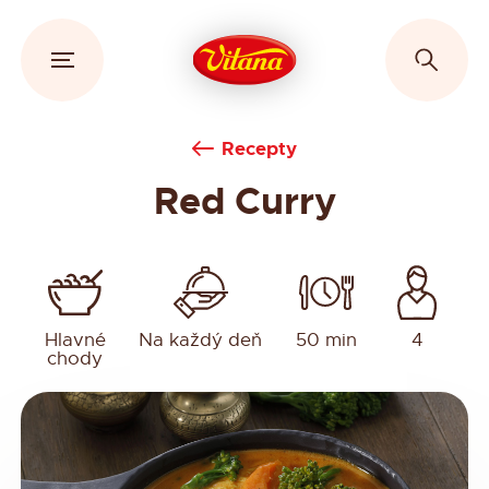
Recepty
Red Curry
Hlavné
Na každý deň
50 min
4
chody