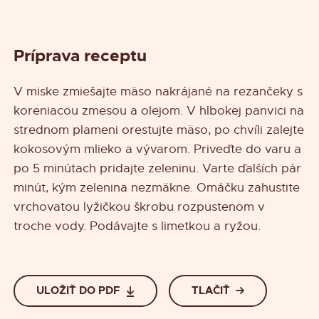
Príprava receptu
V miske zmiešajte mäso nakrájané na rezančeky s
koreniacou zmesou a olejom. V hlbokej panvici na
strednom plameni orestujte mäso, po chvíli zalejte
kokosovým mlieko a vývarom. Priveďte do varu a
po 5 minútach pridajte zeleninu. Varte ďalších pár
minút, kým zelenina nezmäkne. Omáčku zahustite
vrchovatou lyžičkou škrobu rozpustenom v
troche vody. Podávajte s limetkou a ryžou.
ULOŽIŤ DO PDF
TLAČIŤ