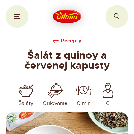
Recepty
Šalát z quinoy a
červenej kapusty
Šaláty
Grilovanie
0 min
0