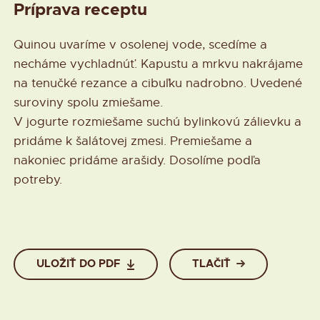
Príprava receptu
Quinou uvaríme v osolenej vode, scedíme a
necháme vychladnúť. Kapustu a mrkvu nakrájame
na tenučké rezance a cibuľku nadrobno. Uvedené
suroviny spolu zmiešame.
V jogurte rozmiešame suchú bylinkovú zálievku a
pridáme k šalátovej zmesi. Premiešame a
nakoniec pridáme arašidy. Dosolíme podľa
potreby.
ULOŽIŤ DO PDF
TLAČIŤ