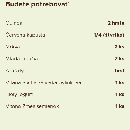
Budete potrebovať
2 hrste
Quinoa
1/4 (štvrtka)
Červená kapusta
2 ks
Mrkva
2 ks
Mladá cibuľka
hrsť
Arašidy
1 ks
Vitana Suchá zálievka bylinková
1 ks
Biely jogurt
1 ks
Vitana Zmes semienok